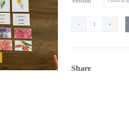
Version
Les
fleurs
quantity
Share