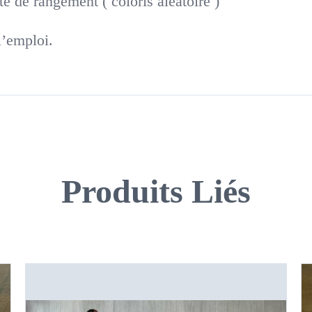
e de rangement ( coloris aléatoire )
l’emploi.
Produits Liés