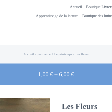
Accueil
Boutique Livrets
Apprentissage de la lecture
Boutique des lutin
Accueil
par thème
Le printemps
Les fleurs
1,00
€
–
6,00
€
Les Fleurs