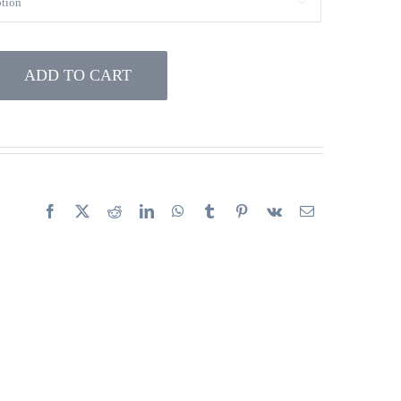

ADD TO CART