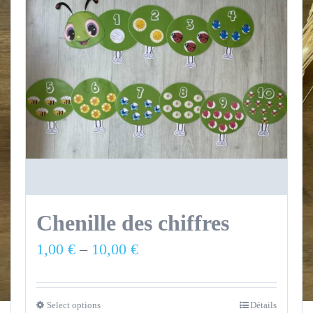
Chenille des chiffres
1,00
€
–
10,00
€
Select options
Détails