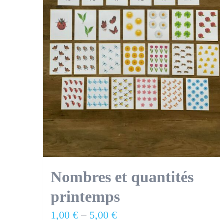
Nombres et quantités
printemps
1,00
€
–
5,00
€