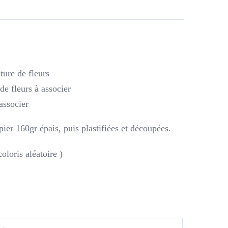
ture de fleurs
e fleurs à associer
 associer
ier 160gr épais, puis plastifiées et découpées.
oloris aléatoire )