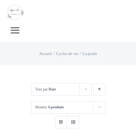
Passer
au
contenu
Toggle
Navigation
Accueil
Accueil
Cycles de vie
La poule
Boutique Livrets d’activités
Boutique supports pédagogiques
Trier par
Date
Montrer
4 produits
Calendrier
Apprentissage de la lecture