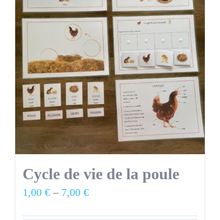
Cycle de vie de la poule
1,00
€
–
7,00
€