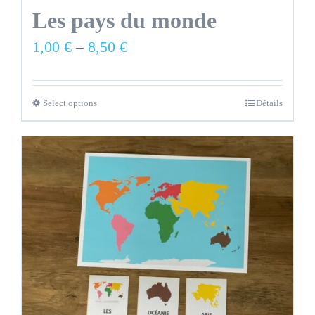
Les pays du monde
1,00
€
–
8,50
€
Select options
Détails