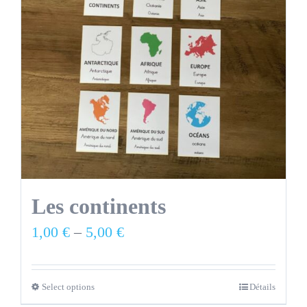
Les continents
1,00
€
–
5,00
€
Select options
Détails