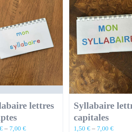
labaire lettres
Syllabaire lett
iptes
capitales
€
–
7,00
€
1,50
€
–
7,00
€