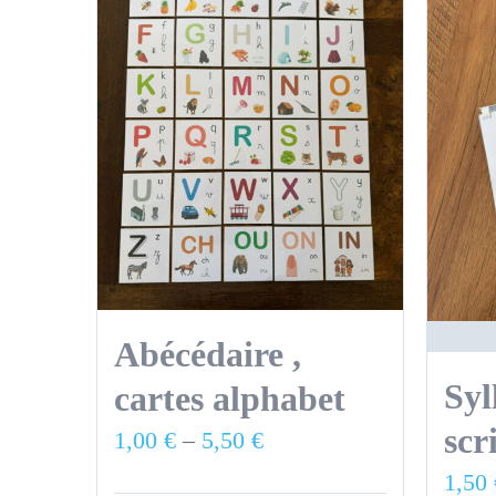
Abécédaire ,
Syl
cartes alphabet
scr
1,00
€
–
5,50
€
1,50