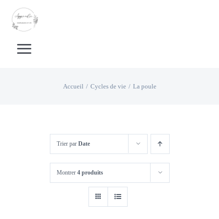
Passer
au
contenu
Toggle
Navigation
Accueil
Accueil
Cycles de vie
La poule
Boutique Livrets d’activités
Boutique supports pédagogiques
Trier par
Date
Montrer
4 produits
Calendrier
Apprentissage de la lecture