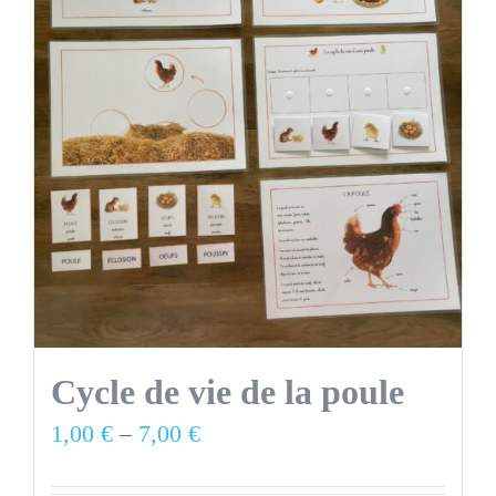
Cycle de vie de la poule
1,00
€
–
7,00
€