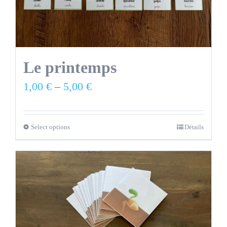
Le printemps
1,00
€
–
5,00
€
Select options
Détails