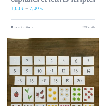
1,00
€
–
7,00
€
Select options
Détails