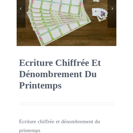


Boutique des lutins
Rechercher:
Bag
0
Ecriture Chiffrée Et
Dénombrement Du
Mon compte
Printemps
Ecriture chiffrée et dénombrement du
printemps