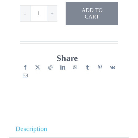
ADD TO
CART
Ecriture
chiffrée
et
dénombrement
Share
du
printemps
quantity
Description