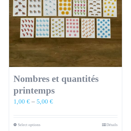
Nombres et quantités
printemps
1,00
€
–
5,00
€
Select options
Détails