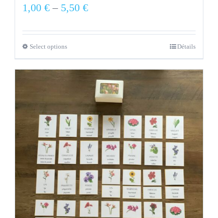
1,00
€
–
5,50
€
Select options
Détails