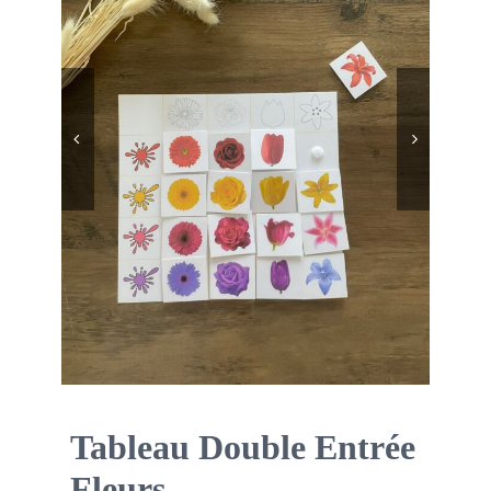
Boutique des lutins
Rechercher:


Bag
0
Mon compte
Tableau Double Entrée
Fleurs