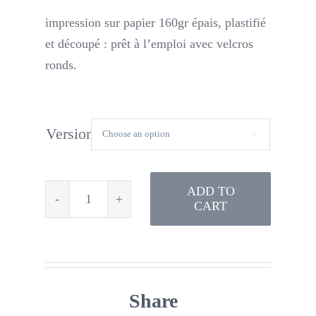
impression sur papier 160gr épais, plastifié
et découpé : prêt à l’emploi avec velcros
ronds.
Version

ADD TO
CART
Tableau
double
entrée
fleurs
Share
quantity