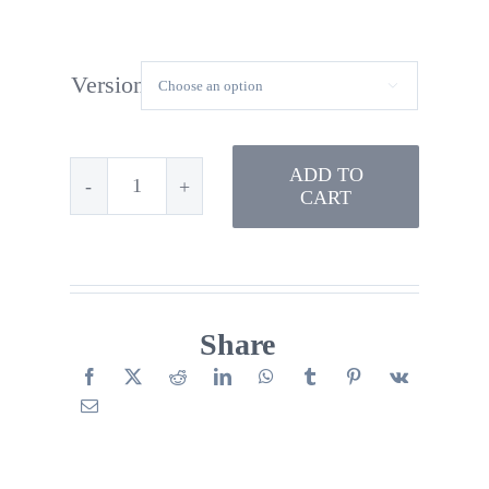
Version

ADD TO
CART
Pack
fruits
légumes
lettres
Share
mobiles
colorées
quantity