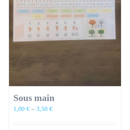
Sous main
1,00
€
–
3,50
€