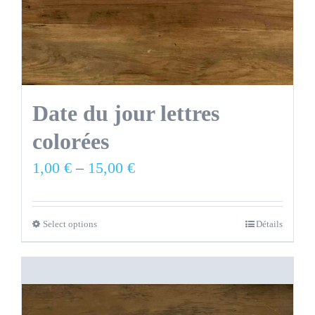
Date du jour lettres
colorées
1,00
€
–
15,00
€
Select options
Détails