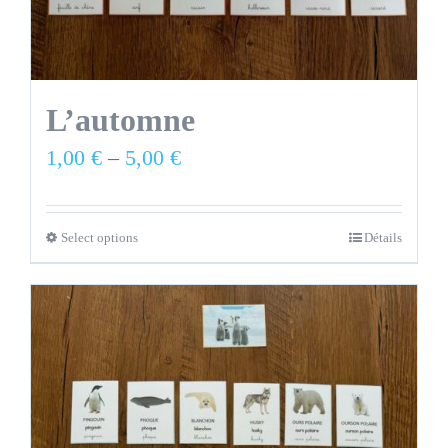
L’automne
1,00
€
–
5,00
€
Select options
Détails