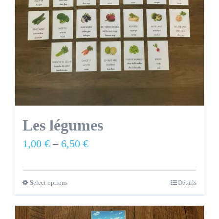
Les légumes
1,00
€
–
6,50
€
Select options
Détails