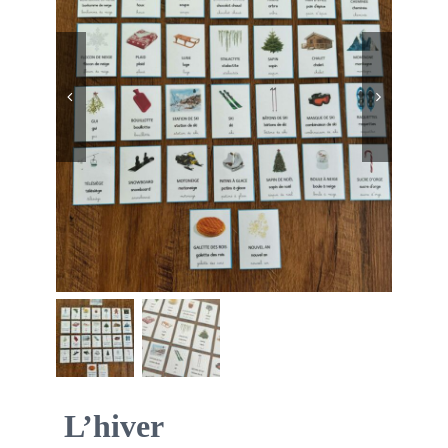
Boutique des lutins


Rechercher:
Bag
0
Mon compte
L’hiver