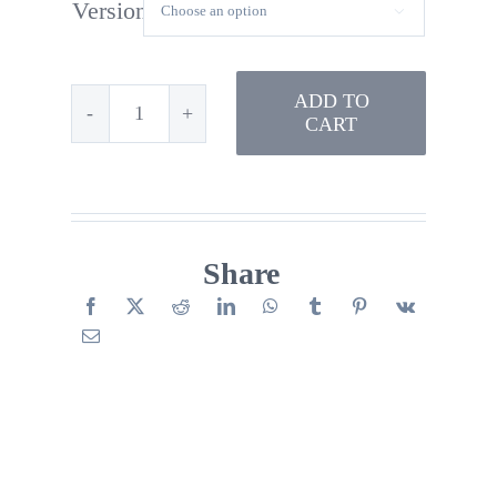
Version

ADD TO
CART
L'hiver
quantity
Share