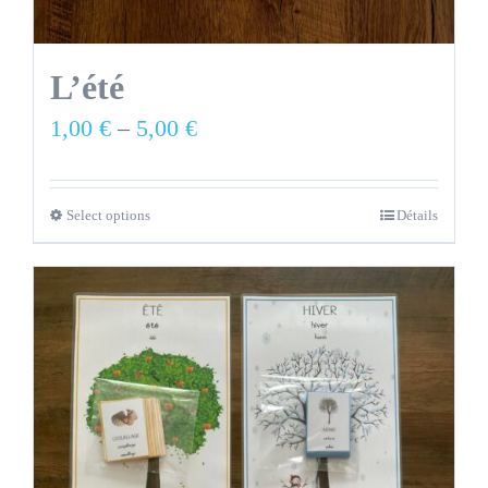
L’été
1,00
€
–
5,00
€
Select options
Détails