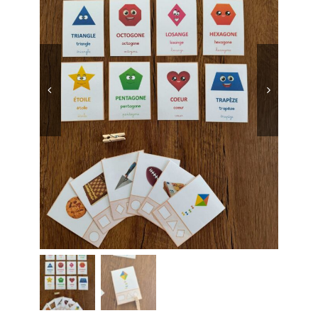
Boutique des lutins
Rechercher:


Bag
0
Mon compte