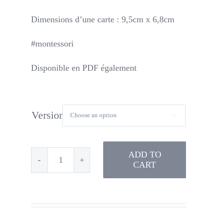
Dimensions d’une carte : 9,5cm x 6,8cm
#montessori
Disponible en PDF également
Version

ADD TO
CART
Les
formes
géométriques