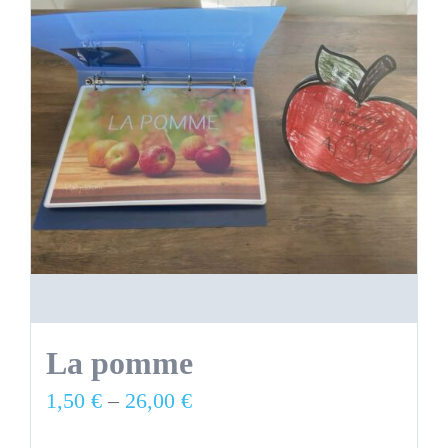
La pomme
1,50
€
–
26,00
€