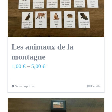
Les animaux de la
montagne
1,00
€
–
5,00
€
Select options
Détails