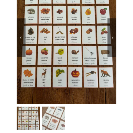
Boutique des lutins
Rechercher:


Bag
0
Mon compte