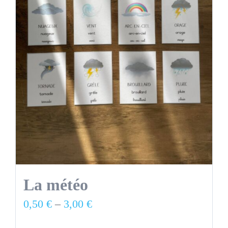
La météo
0,50
€
–
3,00
€