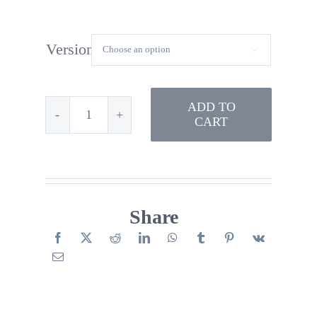
Version

ADD TO
CART
L'automne
quantity
Share