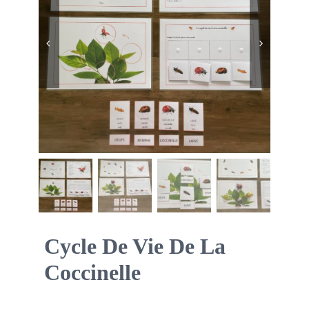
Boutique des lutins


Rechercher:
Bag
0
Mon compte
Cycle De Vie De La
Coccinelle