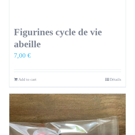
Figurines cycle de vie
abeille
7,00
€
Add to cart
Détails