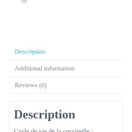
quantity
Description
Additional information
Reviews (0)
Description
Cycle de vie de la coccinelle :