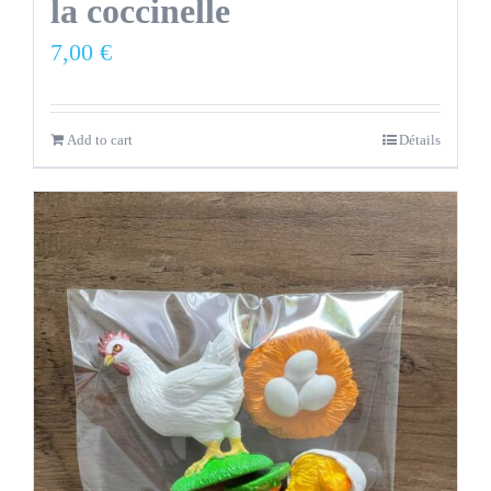
la coccinelle
7,00
€
Add to cart
Détails