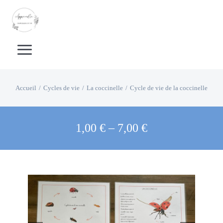
Passer
au
contenu
Toggle
Navigation
Accueil
Accueil
Cycles de vie
La coccinelle
Cycle de vie de la coccinelle
Boutique Livrets d’activités
1,00
€
–
7,00
€
Boutique supports pédagogiques
Calendrier
Apprentissage de la lecture