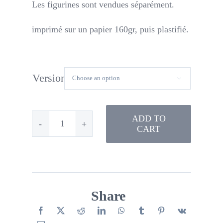
Les figurines sont vendues séparément.
imprimé sur un papier 160gr, puis plastifié.
Version

ADD TO
CART
Cycle
de
vie
de
Share
la
coccinelle