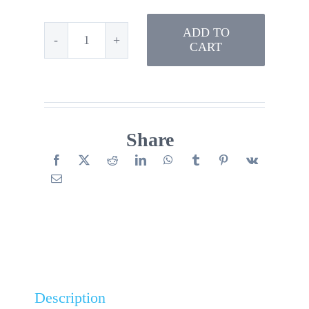
ADD TO
CART
Calendrier
De
L’avent
2ème
Share
Edition
PARTIE
3
quantity
Description