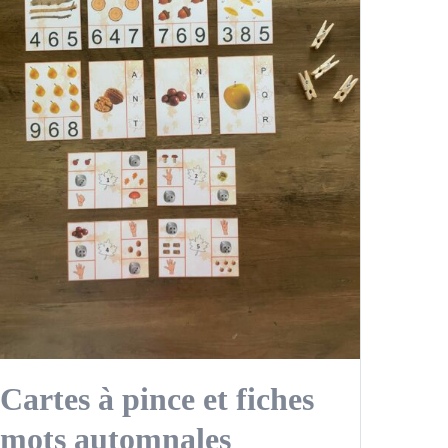
Cartes à pince et fiches
mots automnales