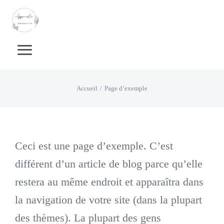
Passer
au
contenu
Toggle
Navigation
Accueil
Accueil
Page d’exemple
Boutique Livrets d’activités
Ceci est une page d’exemple. C’est
Boutique supports pédagogiques
différent d’un article de blog parce qu’elle
Calendrier
restera au même endroit et apparaîtra dans
la navigation de votre site (dans la plupart
Apprentissage de la lecture
des thèmes). La plupart des gens