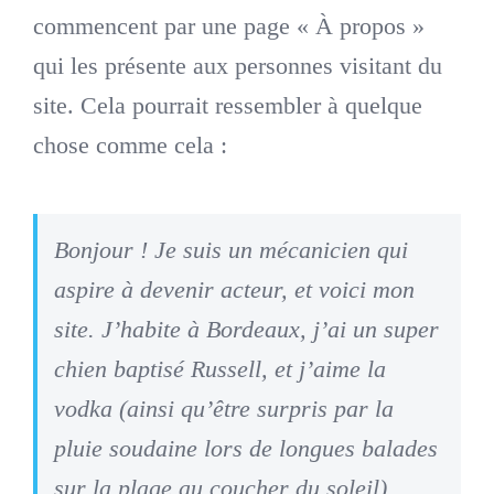
commencent par une page « À propos »
Boutique des lutins
qui les présente aux personnes visitant du
site. Cela pourrait ressembler à quelque
Rechercher:
chose comme cela :
Bag
0
Bonjour ! Je suis un mécanicien qui
Mon compte
aspire à devenir acteur, et voici mon
site. J’habite à Bordeaux, j’ai un super
chien baptisé Russell, et j’aime la
vodka (ainsi qu’être surpris par la
pluie soudaine lors de longues balades
sur la plage au coucher du soleil).