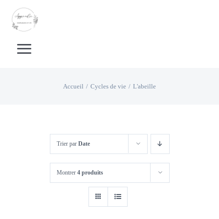
Passer
au
contenu
Toggle
Navigation
Accueil
Accueil
Cycles de vie
L'abeille
Boutique Livrets d’activités
Boutique supports pédagogiques
Trier par
Date
Montrer
4 produits
Calendrier
Apprentissage de la lecture